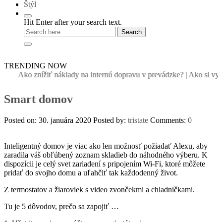
Štýl
Hit Enter after your search text.
TRENDING NOW
Ako znížiť náklady na internú dopravu v prevádzke?
|
Ako si vybra
Smart domov
Posted on: 30. januára 2020
Posted by:
tristate
Comments:
0
Inteligentný domov je viac ako len možnosť požiadať Alexu, aby
zaradila váš obľúbený zoznam skladieb do náhodného výberu. K
dispozícii je celý svet zariadení s pripojením Wi-Fi, ktoré môžete
pridať do svojho domu a uľahčiť tak každodenný život.
Z termostatov a žiaroviek s video zvončekmi a chladničkami.
Tu je 5 dôvodov, prečo sa zapojiť …