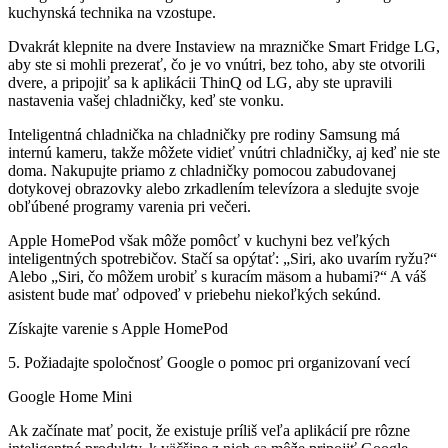
kuchynská technika na vzostupe.
Dvakrát klepnite na dvere Instaview na mrazničke Smart Fridge LG,
aby ste si mohli prezerať, čo je vo vnútri, bez toho, aby ste otvorili
dvere, a pripojiť sa k aplikácii ThinQ od LG, aby ste upravili
nastavenia vašej chladničky, keď ste vonku.
Inteligentná chladnička na chladničky pre rodiny Samsung má
internú kameru, takže môžete vidieť vnútri chladničky, aj keď nie ste
doma. Nakupujte priamo z chladničky pomocou zabudovanej
dotykovej obrazovky alebo zrkadlením televízora a sledujte svoje
obľúbené programy varenia pri večeri.
Apple HomePod však môže pomôcť v kuchyni bez veľkých
inteligentných spotrebičov. Stačí sa opýtať: „Siri, ako uvarím ryžu?“
Alebo „Siri, čo môžem urobiť s kuracím mäsom a hubami?“ A váš
asistent bude mať odpoveď v priebehu niekoľkých sekúnd.
Získajte varenie s Apple HomePod
5. Požiadajte spoločnosť Google o pomoc pri organizovaní vecí
Google Home Mini
Ak začínate mať pocit, že existuje príliš veľa aplikácií pre rôzne