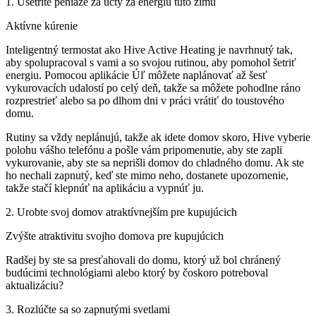
1. Ušetrite peniaze za účty za energiu túto zimu
Aktívne kúrenie
Inteligentný termostat ako Hive Active Heating je navrhnutý tak,
aby spolupracoval s vami a so svojou rutinou, aby pomohol šetriť
energiu. Pomocou aplikácie Úľ môžete naplánovať až šesť
vykurovacích udalostí po celý deň, takže sa môžete pohodlne ráno
rozprestrieť alebo sa po dlhom dni v práci vrátiť do toustového
domu.
Rutiny sa vždy neplánujú, takže ak idete domov skoro, Hive vyberie
polohu vášho telefónu a pošle vám pripomenutie, aby ste zapli
vykurovanie, aby ste sa neprišli domov do chladného domu. Ak ste
ho nechali zapnutý, keď ste mimo neho, dostanete upozornenie,
takže stačí klepnúť na aplikáciu a vypnúť ju.
2. Urobte svoj domov atraktívnejším pre kupujúcich
Zvýšte atraktivitu svojho domova pre kupujúcich
Radšej by ste sa presťahovali do domu, ktorý už bol chránený
budúcimi technológiami alebo ktorý by čoskoro potreboval
aktualizáciu?
3. Rozlúčte sa so zapnutými svetlami