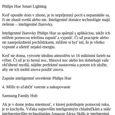
Philips Hue Smart Lighting
Keď opustíte dom v zhone, je to nepríjemný pocit a nepamätáte sa,
či ste zhasli svetlá alebo nie. Inteligentné domáce technológie majú
riešenie – inteligentné žiarovky.
Inteligentné žiarovky Philips Hue sa spárujú s aplikáciou, takže ich
môžete pomocou telefónu zapnúť a vypnúť. Či už pracujete alebo
ste zaneprázdnení pochôdzkami, môžete si byť istí, že je všetko
vypnuté a ušetriť nejakú energiu.
Keď ste doma, vytvorte ideálnu atmosféru so 16 miliónmi farieb na
výber. Či už je to herná noc, filmová noc alebo len dobiehajú vaše
obľúbené mydlá, nájdite perfektné nastavenia a potom ich uložte,
aby ste ich mohli znova použiť znova.
Zapnite inteligentné osvetlenie Philips Hue
4. Môže to uľahčiť varenie a nakupovanie
Samsung Family Hub
Ak je v dome jedna miestnosť, v ktorej potrebujete pomocnú ruku,
je to kuchyňa. Vďaka najnovším inteligentným chladničkám a stále
inteligentnejším technológiám Amazon Alexa Skills je inteligentná