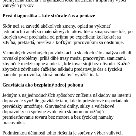
valivých prvkov.
Prvá diagnostika – kde strácate čas a peniaze
Skôr než sa zavedú akékoľvek zmeny, oplatí sa vykonať
jednoduchú analýzu materiálových tokov. Ide o zmapovanie trás, po
ktorých tovar prechádza od príjmu po expedíciu: koľkokrát sa
zdvíha, prekladá, presúva a koľkými pracovníkmi sa obsluhuje.
V mnohých výrobných prevádzkach a skladoch táto analýza odhalí
rovnaké problémy: príliš dlhé trasy medzi pracovnými stanicami,
zbytočné medzistupne a miesta, kde tovar stojí bez dôvodu. Každé
zbytočné zdvíhanie ťažkého nákladu predstavuje čas a fyzickú
námahu pracovníka, ktorá mohla byť využitá inak.
Gravitácia ako bezplatný zdroj pohonu
Jedným z najjednoduchších spôsobov zníženia nákladov na internú
dopravu je využitie gravitácie tam, kde to priestorové usporiadanie
prevádzky umožňuje. Gravitačné dráhy, sklzy a valčekové
dopravníky so správne zvoleným sklonom umožňujú
premiestňovanie tovaru bez motora a bez fyzickej námahy
pracovníka.
Podmienkou účinnosti tohto riešenia je správny výber valivých