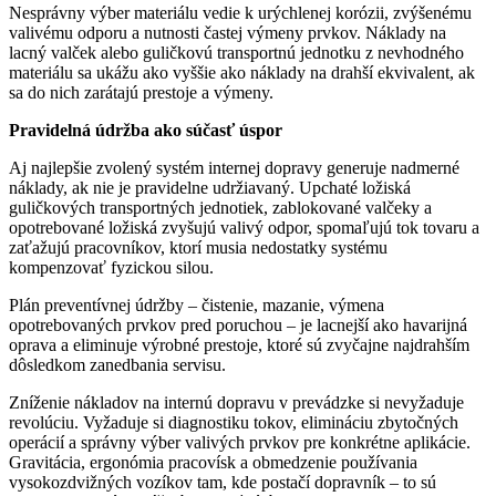
Nesprávny výber materiálu vedie k urýchlenej korózii, zvýšenému
valivému odporu a nutnosti častej výmeny prvkov. Náklady na
lacný valček alebo guličkovú transportnú jednotku z nevhodného
materiálu sa ukážu ako vyššie ako náklady na drahší ekvivalent, ak
sa do nich zarátajú prestoje a výmeny.
Pravidelná údržba ako súčasť úspor
Aj najlepšie zvolený systém internej dopravy generuje nadmerné
náklady, ak nie je pravidelne udržiavaný. Upchaté ložiská
guličkových transportných jednotiek, zablokované valčeky a
opotrebované ložiská zvyšujú valivý odpor, spomaľujú tok tovaru a
zaťažujú pracovníkov, ktorí musia nedostatky systému
kompenzovať fyzickou silou.
Plán preventívnej údržby – čistenie, mazanie, výmena
opotrebovaných prvkov pred poruchou – je lacnejší ako havarijná
oprava a eliminuje výrobné prestoje, ktoré sú zvyčajne najdrahším
dôsledkom zanedbania servisu.
Zníženie nákladov na internú dopravu v prevádzke si nevyžaduje
revolúciu. Vyžaduje si diagnostiku tokov, elimináciu zbytočných
operácií a správny výber valivých prvkov pre konkrétne aplikácie.
Gravitácia, ergonómia pracovísk a obmedzenie používania
vysokozdvižných vozíkov tam, kde postačí dopravník – to sú