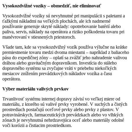
Vysokozdvižné vozíky – obmedziť, nie eliminovať
Vysokozdvižné vozíky sú nevyhnutné pri manipulácii s paletami a
ťažkými nákladmi na veľkých plochách, ale ich nadmerné
používanie generuje skryté náklady: opotrebovanie batérií alebo
paliva, servis, náklady na operátora a riziko poškodenia tovaru pri
manévrovaní v stiesnených priestoroch.
Všade tam, kde sa vysokozdvižný vozík používa výlučne na krátke
premiestnenie tovaru medzi dvoma miestami – napríklad z baliaceho
pásu do expedičnej zóny – oplatí sa zvážiť jeho nahradenie valivou
dráhou alebo gravitačným dopravníkom. Investícia do stáleho
dopravného systému sa zvyčajne vráti v priebehu niekoľkých
mesiacov znížením prevádzkových nákladov vozíka a času
operátora.
Výber materiálu valivých prvkov
Trvanlivosť systému internej dopravy závisí vo veľkej miere od
materiálu, z ktorého sú valivé prvky vyrobené. V suchých a čistých
prostrediach postačujú oceľové prvky alebo prvky z plastov. V
potravinárskych, farmaceutických prevádzkach alebo vo vlhkých
zónach je nevyhnutná nehrdzavejúca oceľ alebo materiály odolné
voči korózii a čistiacim prostriedkom.