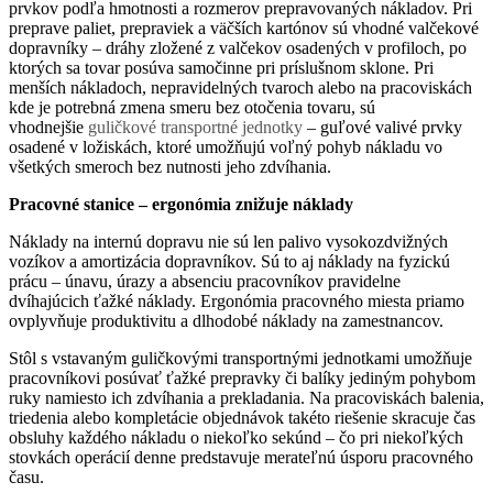
prvkov podľa hmotnosti a rozmerov prepravovaných nákladov. Pri
preprave paliet, prepraviek a väčších kartónov sú vhodné valčekové
dopravníky – dráhy zložené z valčekov osadených v profiloch, po
ktorých sa tovar posúva samočinne pri príslušnom sklone. Pri
menších nákladoch, nepravidelných tvaroch alebo na pracoviskách
kde je potrebná zmena smeru bez otočenia tovaru, sú
vhodnejšie
guličkové transportné jednotky
– guľové valivé prvky
osadené v ložiskách, ktoré umožňujú voľný pohyb nákladu vo
všetkých smeroch bez nutnosti jeho zdvíhania.
Pracovné stanice – ergonómia znižuje náklady
Náklady na internú dopravu nie sú len palivo vysokozdvižných
vozíkov a amortizácia dopravníkov. Sú to aj náklady na fyzickú
prácu – únavu, úrazy a absenciu pracovníkov pravidelne
dvíhajúcich ťažké náklady. Ergonómia pracovného miesta priamo
ovplyvňuje produktivitu a dlhodobé náklady na zamestnancov.
Stôl s vstavaným guličkovými transportnými jednotkami umožňuje
pracovníkovi posúvať ťažké prepravky či balíky jediným pohybom
ruky namiesto ich zdvíhania a prekladania. Na pracoviskách balenia,
triedenia alebo kompletácie objednávok takéto riešenie skracuje čas
obsluhy každého nákladu o niekoľko sekúnd – čo pri niekoľkých
stovkách operácií denne predstavuje merateľnú úsporu pracovného
času.