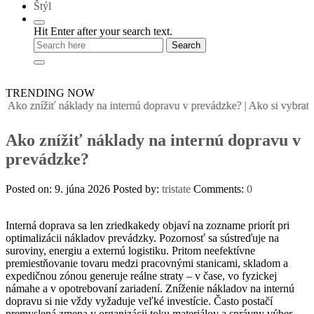
Štýl
Hit Enter after your search text.
TRENDING NOW
Ako znížiť náklady na internú dopravu v prevádzke?
|
Ako si vybrať s
Ako znížiť náklady na internú dopravu v
prevádzke?
Posted on: 9. júna 2026
Posted by:
tristate
Comments:
0
Interná doprava sa len zriedkakedy objaví na zozname priorít pri
optimalizácii nákladov prevádzky. Pozornosť sa sústreďuje na
suroviny, energiu a externú logistiku. Pritom neefektívne
premiestňovanie tovaru medzi pracovnými stanicami, skladom a
expedičnou zónou generuje reálne straty – v čase, vo fyzickej
námahe a v opotrebovaní zariadení. Zníženie nákladov na internú
dopravu si nie vždy vyžaduje veľké investície. Často postačí
premyslená zmena v organizácii toku materiálov a správny výber