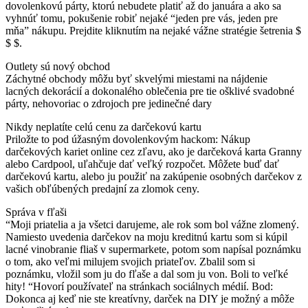
dovolenkovú párty, ktorú nebudete platiť až do januára a ako sa
vyhnúť tomu,
pokušenie robiť nejaké “jeden pre vás, jeden pre
mňa” nákupu.
Prejdite kliknutím na nejaké vážne stratégie šetrenia $
$ $.
Outlety sú nový obchod
Záchytné obchody môžu byť skvelými miestami na nájdenie
lacných dekorácií a dokonalého oblečenia pre tie ošklivé svadobné
párty, nehovoriac o zdrojoch pre jedinečné dary
Nikdy neplatíte celú cenu za darčekovú kartu
Priložte to pod úžasným dovolenkovým hackom: Nákup
darčekových kariet online cez zľavu, ako je darčeková karta Granny
alebo Cardpool, uľahčuje dať veľký rozpočet.
Môžete buď dať
darčekovú kartu, alebo ju použiť na zakúpenie osobných darčekov z
vašich obľúbených predajní za zlomok ceny.
Správa v fľaši
“Moji priatelia a ja všetci darujeme, ale rok som bol vážne zlomený.
Namiesto uvedenia darčekov na moju kreditnú kartu som si kúpil
lacné vinobranie fliaš v supermarkete, potom som napísal poznámku
o tom, ako veľmi milujem svojich priateľov.
Zbalil som si
poznámku, vložil som ju do fľaše a dal som ju von.
Boli to veľké
hity! “Hovorí používateľ na stránkach sociálnych médií.
Bod:
Dokonca aj keď nie ste kreatívny, darček na DIY je možný a môže