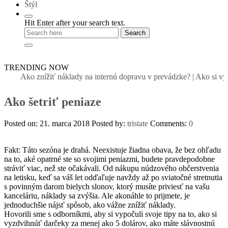
Štýl
Hit Enter after your search text.
TRENDING NOW
Ako znížiť náklady na internú dopravu v prevádzke?
|
Ako si vyb
Ako šetriť peniaze
Posted on: 21. marca 2018
Posted by:
tristate
Comments:
0
Fakt: Táto sezóna je drahá.
Neexistuje žiadna obava, že bez ohľadu
na to, aké opatrné ste so svojimi peniazmi, budete pravdepodobne
stráviť viac, než ste očakávali.
Od nákupu núdzového občerstvenia
na letisku, keď sa váš let odďaľuje navždy až po sviatočné stretnutia
s povinným darom bielych slonov, ktorý musíte priviesť na vašu
kanceláriu, náklady sa zvýšia.
Ale akonáhle to prijmete, je
jednoduchšie nájsť spôsob, ako vážne znížiť náklady.
Hovorili sme s odborníkmi, aby si vypočuli svoje tipy na to, ako si
vyzdvihnúť darčeky za menej ako 5 dolárov, ako máte slávnostnú