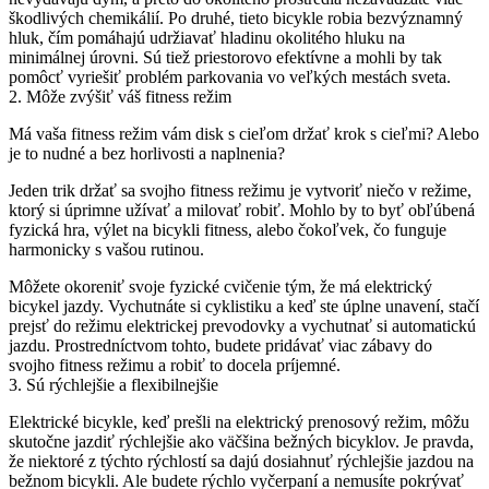
škodlivých chemikálií. Po druhé, tieto bicykle robia bezvýznamný
hluk, čím pomáhajú udržiavať hladinu okolitého hluku na
minimálnej úrovni. Sú tiež priestorovo efektívne a mohli by tak
pomôcť vyriešiť problém parkovania vo veľkých mestách sveta.
2. Môže zvýšiť váš fitness režim
Má vaša fitness režim vám disk s cieľom držať krok s cieľmi? Alebo
je to nudné a bez horlivosti a naplnenia?
Jeden trik držať sa svojho fitness režimu je vytvoriť niečo v režime,
ktorý si úprimne užívať a milovať robiť. Mohlo by to byť obľúbená
fyzická hra, výlet na bicykli fitness, alebo čokoľvek, čo funguje
harmonicky s vašou rutinou.
Môžete okoreniť svoje fyzické cvičenie tým, že má elektrický
bicykel jazdy. Vychutnáte si cyklistiku a keď ste úplne unavení, stačí
prejsť do režimu elektrickej prevodovky a vychutnať si automatickú
jazdu. Prostredníctvom tohto, budete pridávať viac zábavy do
svojho fitness režimu a robiť to docela príjemné.
3. Sú rýchlejšie a flexibilnejšie
Elektrické bicykle, keď prešli na elektrický prenosový režim, môžu
skutočne jazdiť rýchlejšie ako väčšina bežných bicyklov. Je pravda,
že niektoré z týchto rýchlostí sa dajú dosiahnuť rýchlejšie jazdou na
bežnom bicykli. Ale budete rýchlo vyčerpaní a nemusíte pokrývať