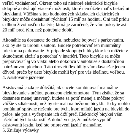
veľkú vzdialenosť. Okrem toho sú niektoré elektrické bicykle
sklopné a otvárajú viaceré možnosti, ktoré nemôžete mať s bežnými
bicyklami. Väčšina z top hodnotených skladacích elektrických
bicyklov môže dosiahnuť rýchlosť 15 míľ za hodinu. Oni tiež prídu
s dlhou životnosťou batérie, ktorá je zaručené, že vám pokrytie asi
20 míľ pred tým, než potrebuje dobiť.
Akonáhle sa dostanete do cieľa, nebudete bojovať s parkovaním,
ako by ste to urobili s autom. Budete potrebovať len minimálny
priestor na parkovanie. V prípade sklopných bicyklov ich môžete v
skutočnosti zložiť a ponechať v interiéri. Tieto bicykle sa môžu
prepravovať aj vo vlaku alebo dokonca v autobuse s dostatočnou
batožinovou plochou. Táto úroveň flexibility vám dáva ešte jeden
dôvod, prečo by tieto bicykle mohli byť pre vás ideálnou voľbou.
4. Asistované jazdenie
Asistovaná jazda je dôležitá, ak chcete kombinovať manuálne
bicyklovanie s určitou pomocou elektromotora. Tým zistíte, že sa
dostanete menej unavený, budete sa potiť menej a môžete pokryť
väčšie vzdialenosti, než by ste mali na bežnom bicykli. To by mohlo
ponúknuť správne riešenie pre tých, ktorí milujú jazdu na bicykli do
práce, ale pot a vyčerpanie ich drží preč. Elektrický bicykel vám
ušetrí od týchto starostí. A dobrá vec je, že môžete vypnúť
asistovanú jazdu, keď ste pripravení jazdiť manuálne.
5. Znižuje výdavky