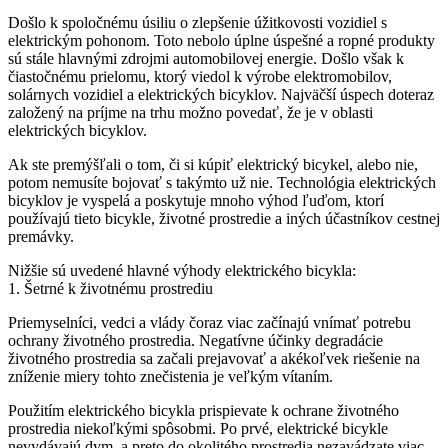
Došlo k spoločnému úsiliu o zlepšenie úžitkovosti vozidiel s
elektrickým pohonom. Toto nebolo úplne úspešné a ropné produkty
sú stále hlavnými zdrojmi automobilovej energie. Došlo však k
čiastočnému prielomu, ktorý viedol k výrobe elektromobilov,
solárnych vozidiel a elektrických bicyklov. Najväčší úspech doteraz
založený na príjme na trhu možno povedať, že je v oblasti
elektrických bicyklov.
Ak ste premýšľali o tom, či si kúpiť elektrický bicykel, alebo nie,
potom nemusíte bojovať s takýmto už nie. Technológia elektrických
bicyklov je vyspelá a poskytuje mnoho výhod ľuďom, ktorí
používajú tieto bicykle, životné prostredie a iných účastníkov cestnej
premávky.
Nižšie sú uvedené hlavné výhody elektrického bicykla:
1. Šetrné k životnému prostrediu
Priemyselníci, vedci a vlády čoraz viac začínajú vnímať potrebu
ochrany životného prostredia. Negatívne účinky degradácie
životného prostredia sa začali prejavovať a akékoľvek riešenie na
zníženie miery tohto znečistenia je veľkým vítaním.
Použitím elektrického bicykla prispievate k ochrane životného
prostredia niekoľkými spôsobmi. Po prvé, elektrické bicykle
nevydávajú dym, a preto do okolitého prostredia nezavádzate viac