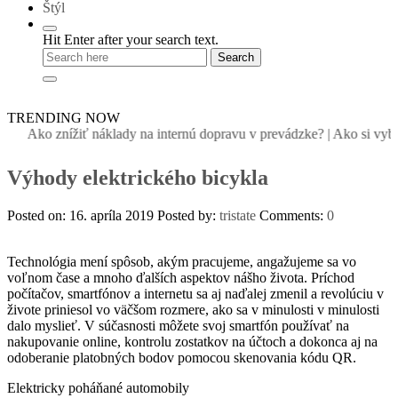
Štýl
Hit Enter after your search text.
TRENDING NOW
Ako znížiť náklady na internú dopravu v prevádzke?
|
Ako si vybra
Výhody elektrického bicykla
Posted on: 16. apríla 2019
Posted by:
tristate
Comments:
0
Technológia mení spôsob, akým pracujeme, angažujeme sa vo
voľnom čase a mnoho ďalších aspektov nášho života. Príchod
počítačov, smartfónov a internetu sa aj naďalej zmenil a revolúciu v
živote priniesol vo väčšom rozmere, ako sa v minulosti v minulosti
dalo myslieť. V súčasnosti môžete svoj smartfón používať na
nakupovanie online, kontrolu zostatkov na účtoch a dokonca aj na
odoberanie platobných bodov pomocou skenovania kódu QR.
Elektricky poháňané automobily