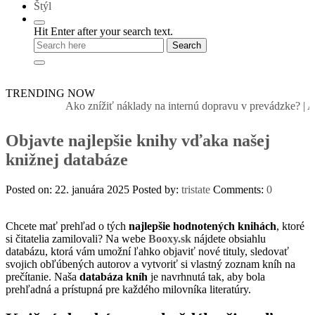
Štýl
Hit Enter after your search text.
TRENDING NOW
Ako znížiť náklady na internú dopravu v prevádzke?
|
Ako
Objavte najlepšie knihy vďaka našej
knižnej databáze
Posted on: 22. januára 2025
Posted by:
tristate
Comments:
0
Chcete mať prehľad o tých
najlepšie hodnotených knihách
, ktoré
si čitatelia zamilovali? Na webe
Booxy.sk
nájdete obsiahlu
databázu, ktorá vám umožní ľahko objaviť nové tituly, sledovať
svojich obľúbených autorov a vytvoriť si vlastný zoznam kníh na
prečítanie. Naša
databáza kníh
je navrhnutá tak, aby bola
prehľadná a prístupná pre každého milovníka literatúry.