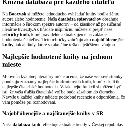
Knižná databáza pre každého čitateľa
Na
Booxy.sk
si môžete jednoducho vyhľadať knihy podľa žánru,
autora alebo hodnotenia. Naša
databáza spisovateľov
obsahuje
informácie o širokom spektre autorov – od klasikov až po súčasné
literárne hviezdy.Ak hľadáte inšpiráciu, môžete si prejsť naše
rebríčky kníh
, ktoré pravidelne aktualizujeme na základe
hodnotenia čitateľov. Tieto rebríčky zahŕňajú ako
najobľúbenejšie
knihy
, tak aj tituly, ktoré sa aktuálne tešia najväčšiemu záujmu.
Najlepšie hodnotené knihy na jednom
mieste
Milovníci kvalitnej literatúry určite ocenia, že naše webové stránky
ponúkajú zoznamy
najlepšie hodnotených kníh
, ktoré získali tie
najlepšie čitateľské hodnotenia. Vďaka tejto funkcii si môžete byť
istí, že vaša ďalšia čitateľská voľba bude zásahom do čierneho.
Navyše u každej knihy nájdete podrobné recenzie a odporúčania, čo
vám pomôže pri rozhodovaní.
Najobľúbenejšie a najčítanejšie knihy v SR
Naša
databáza kníh
reflektuje aktuálne trendy v Českej republike.