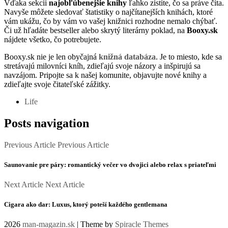
Vďaka sekcii
najobľúbenejšie knihy
ľahko zistíte, čo sa práve číta.
Navyše môžete sledovať štatistiky o najčítanejších knihách, ktoré
vám ukážu, čo by vám vo vašej knižnici rozhodne nemalo chýbať.
Či už hľadáte bestseller alebo skrytý literárny poklad, na
Booxy.sk
nájdete všetko, čo potrebujete.
Booxy.sk nie je len obyčajná
knižná databáza
. Je to miesto, kde sa
stretávajú milovníci kníh, zdieľajú svoje názory a inšpirujú sa
navzájom. Pripojte sa k našej komunite, objavujte nové knihy a
zdieľajte svoje čitateľské zážitky.
Life
Posts navigation
Previous Article
Previous Article
Saunovanie pre páry: romantický večer vo dvojici alebo relax s priateľmi
Next Article
Next Article
Cigara ako dar: Luxus, ktorý poteší každého gentlemana
2026
man-magazin.sk
| Theme by
Spiracle Themes